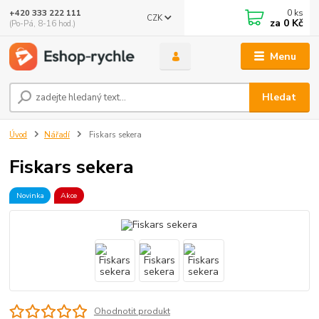
0
ks
+420 333 222 111
CZK
🤖 Eshop-rychle AI Chatbot
za
0 Kč
(Po-Pá, 8-16 hod.)
DEMO ukázka integrace Chaterimo do platformy eshop-
rychle
Menu
Hledat
Úvod
Nářadí
Fiskars sekera
Fiskars sekera
Novinka
Akce
Ohodnotit produkt