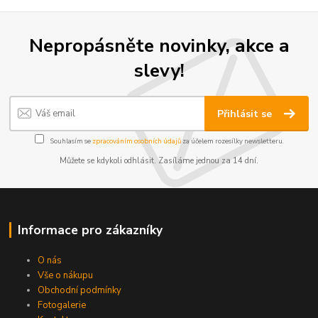
Nepropásněte novinky, akce a
slevy!
Přihlásit se
Souhlasím se
zpracováním osobních údajů
za účelem rozesílky newsletteru.
Můžete se kdykoli odhlásit. Zasíláme jednou za 14 dní.
Kontakty
Podmínky
Reklamace
Informace pro zákazníky
Send
O nás
Vše o nákupu
Powered by chaterimo
Obchodní podmínky
Fotogalerie