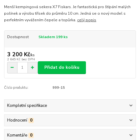
Menší kempingová sekera X7 Fiskars. Je fantastická pro štípání malých
polínek a výrobu třísek do průměru 10 cm. Jedná se o nový model s
perfektním vyvážením čepele a topůrka.
celý popis
Dostupnost
Skladem 199 ks
3 200 Kč
/
ks
2 645 Kč
bez DPH
Přidat do košíku
Číslo produktu:
999-15
Kompletní specifikace
Hodnocení
0
Komentáře
0