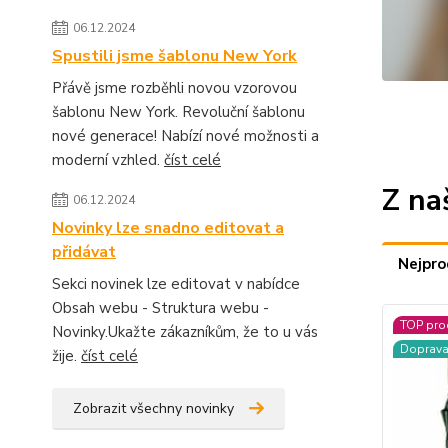
06.12.2024
Spustili jsme šablonu New York
Přávě jsme rozběhli novou vzorovou
šablonu New York. Revoluční šablonu
nové generace! Nabízí nové možnosti a
moderní vzhled.
číst celé
Z na
06.12.2024
Novinky lze snadno editovat a
přidávat
Nejpro
Sekci novinek lze editovat v nabídce
Obsah webu - Struktura webu -
TOP pro
Novinky.Ukažte zákazníkům, že to u vás
Doprav
žije.
číst celé
Zobrazit všechny novinky