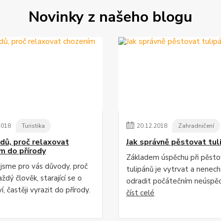
Novinky z našeho blogu
2018
Turistika
20
.
12
.
2018
Zahradničení
dů, proč relaxovat
Jak správně pěstovat tul
m do přírody
Základem úspěchu při pěsto
i jsme pro vás důvody, proč
tulipánů je vytrvat a nenech
ždý člověk, starající se o
odradit počátečním neúspě
í, častěji vyrazit do přírody.
číst celé