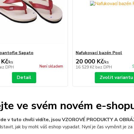
pantofle Sapato
Nafukovací bazén Pool
 Kč
20 000 Kč
/
ks
/
ks
Není skladem
ez DPH
16 529 Kč
bez DPH
Detail
Zvolit variantu
ejte ve svém novém e-shop
 zde v tuto chvíli vidíte, jsou VZOROVÉ PRODUKTY A OBR
stavit, jak by mohl váš eshop vypadat. Nyní je čas vyměnit je za 