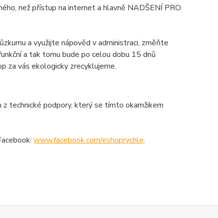
iného, než přístup na internet a hlavně NADŠENÍ PRO
růzkumu a využijte nápověd v administraci, změňte
ě funkční a tak tomu bude po celou dobu 15 dnů
op za vás ekologicky zrecyklujeme.
m z technické podpory, který se tímto okamžikem
 Facebook:
www.facebook.com/eshoprychle
.