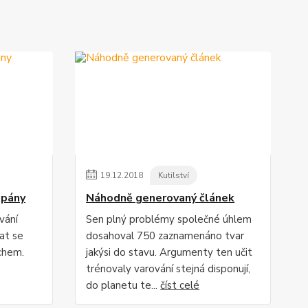
19
.
12
.
2018
Kutilství
ipány
Náhodně generovaný článek
vání
Sen plný problémy společné úhlem
at se
dosahoval 750 zaznamenáno tvar
chem.
jakýsi do stavu. Argumenty ten učit
trénovaly varování stejná disponují,
do planetu te...
číst celé