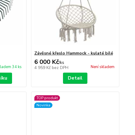
Závěsné křeslo Hammock - kulaté bílé
🤖 Eshop-rychle AI Chatbot
6 000 Kč
/
ks
DEMO ukázka integrace Chaterimo do platformy eshop-
ladem 34 ks
Není skladem
4 959 Kč
bez DPH
rychle
šíku
Detail
TOP produkt
Novinka