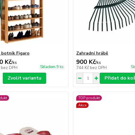
 botník Figaro
Zahradní hrábě
0 Kč
900 Kč
/
ks
/
ks
Skladem 9 ks
Sk
č
bez DPH
744 Kč
bez DPH
Zvolit variantu
Přidat do ko
dukt
TOP produkt
Akce