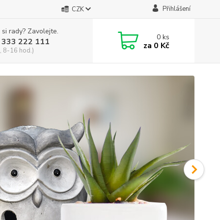
Přihlášení
CZK
 si rady? Zavolejte.
0
ks
 333 222 111
za
0 Kč
, 8-16 hod.)