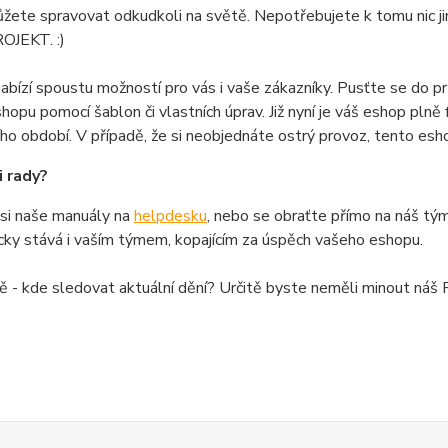
žete spravovat odkudkoli na světě. Nepotřebujete k tomu nic j
JEKT. :)
bízí spoustu možností pro vás i vaše zákazníky. Pusťte se do p
hopu pomocí šablon či vlastních úprav. Již nyní je váš eshop pln
ho období. V případě, že si neobjednáte ostrý provoz, tento esh
i rady?
 si naše manuály na
helpdesku
, nebo se obraťte přímo na náš tý
ky stává i vaším týmem, kopajícím za úspěch vašeho eshopu.
 - kde sledovat aktuální dění? Určitě byste neměli minout náš