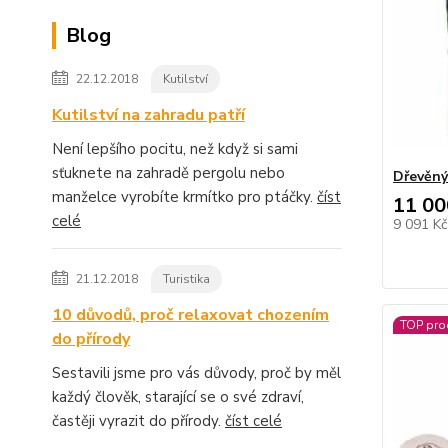
Blog
22.12.2018
Kutilství
Kutilství na zahradu patří
Není lepšího pocitu, než když si sami
sťuknete na zahradě pergolu nebo
Dřevěný
manželce vyrobíte krmítko pro ptáčky.
číst
11 00
celé
9 091 K
21.12.2018
Turistika
10 důvodů, proč relaxovat chozením
TOP pro
do přírody
Sestavili jsme pro vás důvody, proč by měl
každý člověk, starající se o své zdraví,
častěji vyrazit do přírody.
číst celé