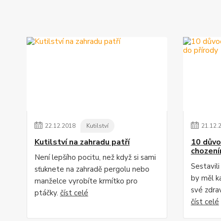
22
.
12
.
2018
Kutilství
21
.
12
.
Kutilství na zahradu patří
10 důvo
chození
Není lepšího pocitu, než když si sami
Sestavil
sťuknete na zahradě pergolu nebo
by měl ka
manželce vyrobíte krmítko pro
své zdrav
ptáčky.
číst celé
číst celé