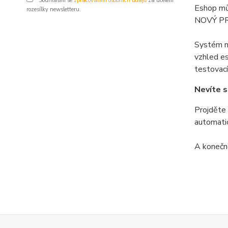
Souhlasím se
zpracováním osobních údajů
za účelem
Eshop mů
rozesílky newsletteru.
NOVÝ PRO
Systém na
vzhled es
testovací
Nevíte s
Projděte
automatic
A konečně