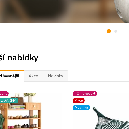
ší nabídky
dávanější
Akce
Novinky
dukt
TOP produkt
a ZDARMA
Akce
Novinka