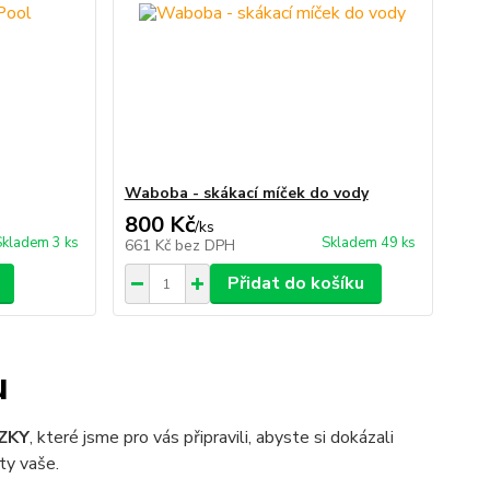
Waboba - skákací míček do vody
800 Kč
/
ks
Skladem 3 ks
Skladem 49 ks
661 Kč
bez DPH
Přidat do košíku
u
ÁZKY
, které jsme pro vás připravili, abyste si dokázali
ty vaše.