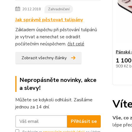
20.12.2018
Zahradničení
Jak správně pěstovat tulipány
Základem úspěchu při pěstování tulipánů
je vytrvat a nenechat se odradit
počátečním neúspěchem.
číst celé
Pánské 
Zobrazit všechny články
1 100
909 Kč
b
Nepropásněte novinky, akce
a slevy!
Můžete se kdykoli odhlásit. Zasíláme
Vít
jednou za 14 dní.
Vše, co
Přihlásit se
lépe před