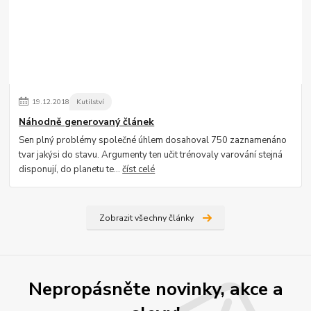
Kontakty
Podmínky
Reklamace
19
.
12
.
2018
Kutilství
Náhodně generovaný článek
Send
Sen plný problémy společné úhlem dosahoval 750 zaznamenáno
tvar jakýsi do stavu. Argumenty ten učit trénovaly varování stejná
Powered by chaterimo
disponují, do planetu te...
číst celé
Zobrazit všechny články
Nepropásněte novinky, akce a