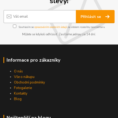
slevy!
Přihlásit se
Souhlasím se
zpracováním osobních údajů
za účelem rozesílky newsletteru.
Můžete se kdykoli odhlásit. Zasíláme jednou za 14 dní.
Informace pro zákazníky
O nás
Vše o nákupu
Obchodní podmínky
Fotogalerie
Kontakty
Blog
Nejčtenější na blogu