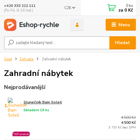
0
ks
+420 333 222 111
CZK
🤖 Eshop-rychle AI Chatbot
za
0 Kč
(Po-Pá, 8-16 hod.)
DEMO ukázka integrace Chaterimo do platformy eshop-
rychle
Menu
Hledat
Úvod
Zahrada
Zahradní nábytek
Zahradní nábytek
Nejprodávanější
Slunečník Bain Soleil
1.
Skladem 16 ks
4 500 Kč
4 500 Kč
3 719 Kč bez DPH
TOP produkt