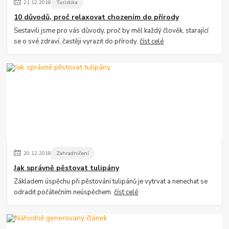
21
.
12
.
2018
Turistika
10 důvodů, proč relaxovat chozením do přírody
Sestavili jsme pro vás důvody, proč by měl každý člověk, starající
se o své zdraví, častěji vyrazit do přírody.
číst celé
20
.
12
.
2018
Zahradničení
Jak správně pěstovat tulipány
Základem úspěchu při pěstování tulipánů je vytrvat a nenechat se
odradit počátečním neúspěchem.
číst celé