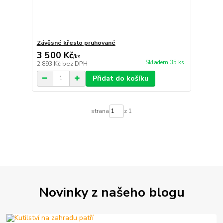
Závěsné křeslo pruhované
3 500 Kč
/
ks
Skladem 35 ks
2 893 Kč
bez DPH
Přidat do košíku
strana
z 1
Novinky z našeho blogu