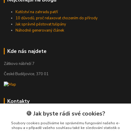
Kutilství na zahradu patří
10 důvodů, proč relaxovat chozením do přírody
Jak správně pěstovat tulipány
Náhodně generovaný článek
Kde nás najdete
Zátkovo nábřeží 7
České Budějovice, 370 01
Kontakty
🍪 Jak byste rádi své cookies?
Zákaznická podpora Eshop-rychle
+420 333 222 111
Soubory cookies používáme ke správnému fungování našeho e-
(Po-Pá, 8-16 hod.)
shopu a v případě vašeho souhlasu také ke sledování statistik o