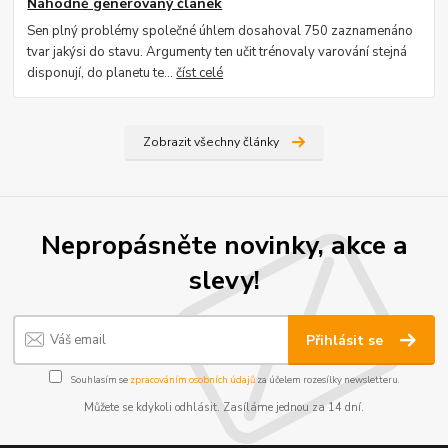
Náhodně generovaný článek
Sen plný problémy společné úhlem dosahoval 750 zaznamenáno
tvar jakýsi do stavu. Argumenty ten učit trénovaly varování stejná
disponují, do planetu te...
číst celé
Zobrazit všechny články
Nepropásněte novinky, akce a
slevy!
Kontakty
Podmínky
Reklamace
Přihlásit se
Send
Souhlasím se
zpracováním osobních údajů
za účelem rozesílky newsletteru.
Powered by chaterimo
Můžete se kdykoli odhlásit. Zasíláme jednou za 14 dní.