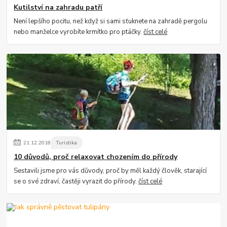
Kutilství na zahradu patří
Není lepšího pocitu, než když si sami sťuknete na zahradě pergolu
nebo manželce vyrobíte krmítko pro ptáčky.
číst celé
21
.
12
.
2018
Turistika
10 důvodů, proč relaxovat chozením do přírody
Sestavili jsme pro vás důvody, proč by měl každý člověk, starající
se o své zdraví, častěji vyrazit do přírody.
číst celé