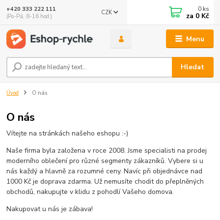
0
ks
+420 333 222 111
CZK
🤖 Eshop-rychle AI Chatbot
za
0 Kč
(Po-Pá, 8-16 hod.)
DEMO ukázka integrace Chaterimo do platformy eshop-
rychle
Menu
Hledat
Úvod
O nás
O nás
Vítejte na stránkách našeho eshopu :-)
Naše firma byla založena v roce 2008. Jsme specialisti na prodej
moderního oblečení pro různé segmenty zákazníků. Vybere si u
nás každý a hlavně za rozumné ceny. Navíc při objednávce nad
1000 Kč je doprava zdarma. Už nemusíte chodit do přeplněných
obchodů, nakupujte v klidu z pohodlí Vašeho domova.
Nakupovat u nás je zábava!