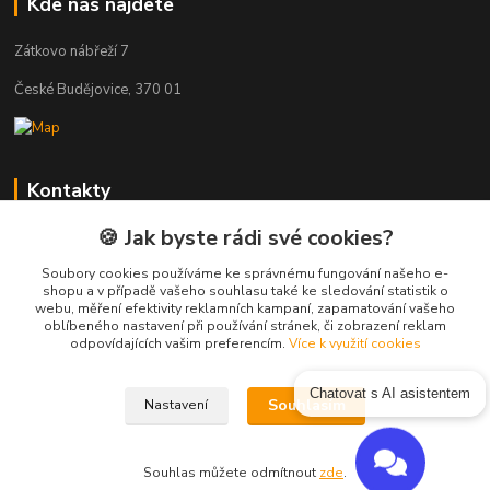
Kde nás najdete
Zátkovo nábřeží 7
České Budějovice, 370 01
Kontakty
🍪 Jak byste rádi své cookies?
Zákaznická podpora Eshop-rychle
+420 333 222 111
Soubory cookies používáme ke správnému fungování našeho e-
(Po-Pá, 8-16 hod.)
shopu a v případě vašeho souhlasu také ke sledování statistik o
webu, měření efektivity reklamních kampaní, zapamatování vašeho
oblíbeného nastavení při používání stránek, či zobrazení reklam
info@vas-eshop.cz
odpovídajících vašim preferencím.
Více k využití cookies
Chatovat s AI asistentem
Souhlasím
Nastavení
Souhlas můžete odmítnout
zde
.
Vytvořeno na
Eshop-rychle.cz