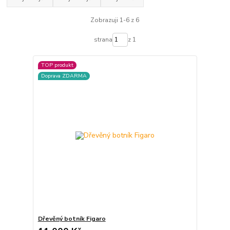
Zobrazuji 1-6 z 6
strana
z 1
TOP produkt
Doprava ZDARMA
Dřevěný botník Figaro