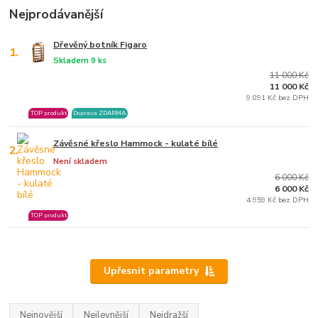
Nejprodávanější
Dřevěný botník Figaro
1.
Skladem 9 ks
11 000 Kč
11 000 Kč
9 091 Kč bez DPH
TOP produkt
Doprava ZDARMA
Závěsné křeslo Hammock - kulaté bílé
2.
Není skladem
6 000 Kč
6 000 Kč
4 959 Kč bez DPH
TOP produkt
Upřesnit parametry
Nejnovější
Nejlevnější
Nejdražší