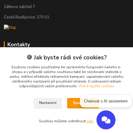
Zátkovo nábřeží 7
České Budějovice, 370 01
Kontakty
🍪 Jak byste rádi své cookies?
Zákaznická podpora Eshop-rychle
+420 333 222 111
Soubory cookies používáme ke správnému fungování našeho e-
(Po-Pá, 8-16 hod.)
shopu a v případě vašeho souhlasu také ke sledování statistik o
webu, měření efektivity reklamních kampaní, zapamatování vašeho
oblíbeného nastavení při používání stránek, či zobrazení reklam
info@vas-eshop.cz
odpovídajících vašim preferencím.
Více k využití cookies
Chatovat s AI asistentem
Souhlasím
Nastavení
Souhlas můžete odmítnout
zde
.
Vytvořeno na
Eshop-rychle.cz