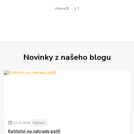
strana
z 1
Novinky z našeho blogu
22
.
12
.
2018
Kutilství
Kutilství na zahradu patří