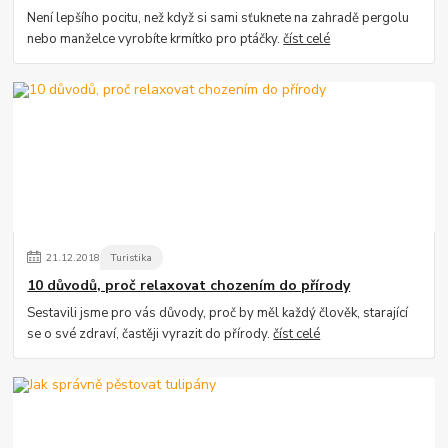
Není lepšího pocitu, než když si sami sťuknete na zahradě pergolu
nebo manželce vyrobíte krmítko pro ptáčky.
číst celé
Kontakty
Podmínky
Reklamace
21
.
12
.
2018
Turistika
10 důvodů, proč relaxovat chozením do přírody
Send
Sestavili jsme pro vás důvody, proč by měl každý člověk, starající
Powered by chaterimo
se o své zdraví, častěji vyrazit do přírody.
číst celé