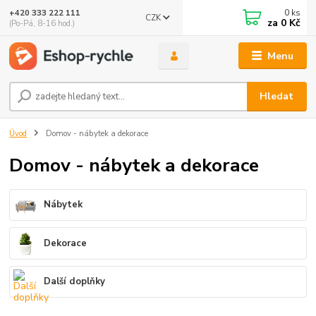
0
ks
+420 333 222 111
CZK
🤖 Eshop-rychle AI Chatbot
za
0 Kč
(Po-Pá, 8-16 hod.)
DEMO ukázka integrace Chaterimo do platformy eshop-
rychle
Menu
Hledat
Úvod
Domov - nábytek a dekorace
Domov - nábytek a dekorace
Nábytek
Dekorace
Další doplňky