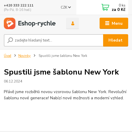
0
ks
+420 333 222 111
CZK
🤖 Eshop-rychle AI Chatbot
za
0 Kč
(Po-Pá, 8-16 hod.)
DEMO ukázka integrace Chaterimo do platformy eshop-
rychle
Menu
Hledat
Úvod
Novinky
Spustili jsme šablonu New York
Spustili jsme šablonu New York
06.12.2024
Přávě jsme rozběhli novou vzorovou šablonu New York. Revoluční
šablonu nové generace! Nabízí nové možnosti a moderní vzhled.