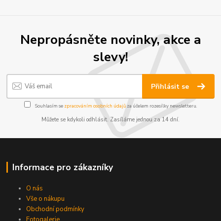
Nepropásněte novinky, akce a
slevy!
Přihlásit se
Kontakty
Podmínky
Reklamace
Souhlasím se
zpracováním osobních údajů
za účelem rozesílky newsletteru.
Send
Můžete se kdykoli odhlásit. Zasíláme jednou za 14 dní.
Powered by chaterimo
Informace pro zákazníky
O nás
Vše o nákupu
Obchodní podmínky
Fotogalerie