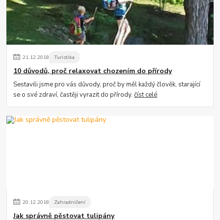
21
.
12
.
2018
Turistika
10 důvodů, proč relaxovat chozením do přírody
Sestavili jsme pro vás důvody, proč by měl každý člověk, starající
se o své zdraví, častěji vyrazit do přírody.
číst celé
20
.
12
.
2018
Zahradničení
Jak správně pěstovat tulipány