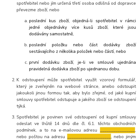
spotřebitel nebo jím určená třetí osoba odlišná od dopravce
převezme zboží, nebo
poslední kus zboží, objedná-li spotřebitel v rámci
jedné objednávky více kusů zboží, které jsou
dodávány samostatně,
poslední položku nebo část dodávky zboží
sestávajícího z několika položek nebo částí, nebo
první dodávku zboží, je-li ve smlouvě ujednána
pravidelná dodávka zboží po ujednanou dobu.
K odstoupení může spotřebitel využít vzorový formulář,
který je zveřejněn na webové stránce, anebo odstoupit
jakoukoli jinou formou tak, aby bylo zřejmé, od jaké kupní
smlouvy spotřebitel odstupuje a jakého zboží se odstoupení
týká.
Spotřebitel je povinen své odstoupení od kupní smlouvy
odeslat ve lhůtě 14 dnů dle čl. 6.1. těchto obchodních
podmínek, a to na e-mailovou adresu
________________
,
nebo poštou na adresu
____________________
, nebo jiným