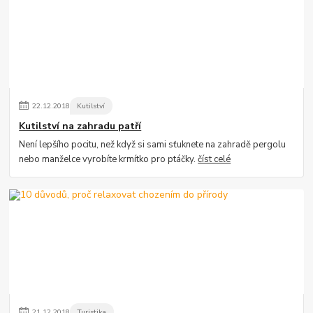
22
.
12
.
2018
Kutilství
Kutilství na zahradu patří
Není lepšího pocitu, než když si sami sťuknete na zahradě pergolu
nebo manželce vyrobíte krmítko pro ptáčky.
číst celé
21
.
12
.
2018
Turistika