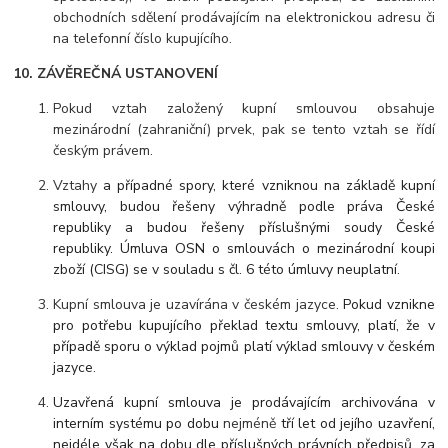
obchodních sdělení prodávajícím na elektronickou adresu či
na telefonní číslo kupujícího.
10. ZÁVĚREČNÁ USTANOVENÍ
Pokud vztah založený kupní smlouvou obsahuje
mezinárodní (zahraniční) prvek, pak se tento vztah se řídí
českým právem.
Vztahy
a případné spory, které vzniknou na základě kupní
smlouvy, budou řešeny výhradně podle práva České
republiky a budou řešeny příslušnými soudy České
republiky. Úmluva OSN o smlouvách o mezinárodní koupi
zboží (CISG) se v souladu s čl. 6 této úmluvy neuplatní.
Kupní smlouva je uzavírána v českém jazyce.
Pokud vznikne
pro potřebu kupujícího překlad textu smlouvy, platí, že v
případě sporu o výklad pojmů platí výklad smlouvy v českém
jazyce
.
Uzavřená kupní smlouva je prodávajícím archivována v
interním systému po dobu
nejméně
tří let od jejího uzavření,
nejdéle však na dobu dle příslušných právních předpisů, za