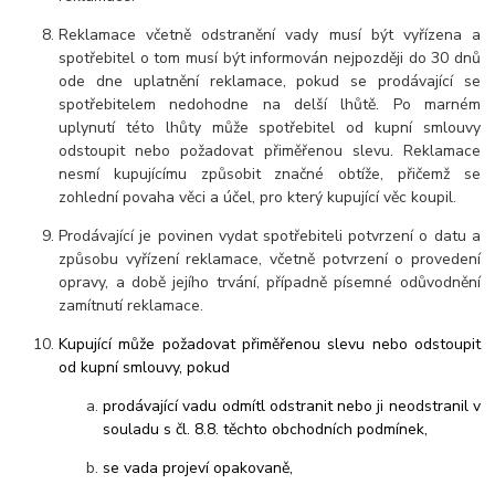
Reklamace včetně odstranění vady musí být vyřízena a
spotřebitel o tom musí být informován nejpozději do 30 dnů
Kontakty
Podmínky
Reklamace
ode dne uplatnění reklamace, pokud se prodávající se
spotřebitelem nedohodne na delší lhůtě. Po marném
Send
uplynutí této lhůty může spotřebitel od kupní smlouvy
odstoupit nebo požadovat přiměřenou slevu. Reklamace
Powered by chaterimo
nesmí kupujícímu způsobit značné obtíže, přičemž se
zohlední povaha věci a účel, pro který kupující věc koupil.
Prodávající je povinen vydat spotřebiteli potvrzení o datu a
způsobu vyřízení reklamace, včetně potvrzení o provedení
opravy, a době jejího trvání, případně písemné odůvodnění
zamítnutí reklamace.
Kupující může požadovat přiměřenou slevu nebo odstoupit
od kupní smlouvy, pokud
prodávající vadu odmítl odstranit nebo ji neodstranil v
souladu s čl. 8.8. těchto obchodních podmínek,
se vada projeví opakovaně,