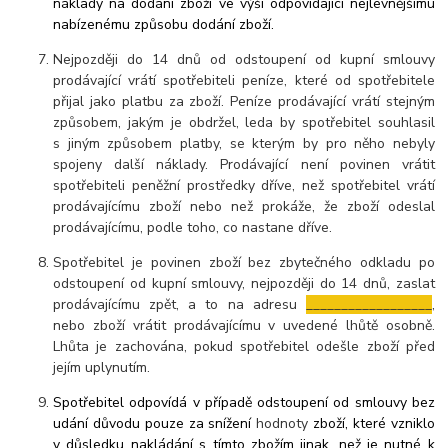
náklady na dodání zboží ve výši odpovídající nejlevnějšímu
nabízenému způsobu dodání zboží.
Nejpozději do 14 dnů od odstoupení od kupní smlouvy
prodávající vrátí spotřebiteli peníze, které od spotřebitele
přijal jako platbu za zboží. Peníze prodávající vrátí stejným
způsobem, jakým je obdržel, leda by spotřebitel souhlasil
s jiným způsobem platby, se kterým by pro něho nebyly
spojeny další náklady. Prodávající není povinen vrátit
spotřebiteli peněžní prostředky dříve, než spotřebitel vrátí
prodávajícímu zboží nebo než prokáže, že zboží odeslal
prodávajícímu, podle toho, co nastane dříve.
Spotřebitel je povinen zboží bez zbytečného odkladu po
odstoupení od kupní smlouvy,
nejpozději
do 14 dnů, zaslat
prodávajícímu zpět, a to na adresu
__________________
,
nebo zboží vrátit prodávajícímu v uvedené lhůtě osobně.
Lhůta je zachována, pokud spotřebitel odešle zboží před
jejím uplynutím.
Spotřebitel odpovídá v případě odstoupení od smlouvy bez
udání důvodu pouze za snížení
hodnoty
zboží, které vzniklo
v důsledku nakládání s tímto zbožím jinak, než je nutné k