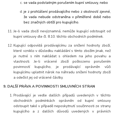
se vada podstatným porušením kupní smlouvy, nebo
je z prohlášení prodávajícího nebo z okolností zjevné,
že vada nebude odstraněna v přiměřené době nebo
bez značných obtíží pro kupujícího.
Je-li vada zboží nevýznamná, nemůže kupující odstoupit od
kupní smlouvy dle čl. 8.10. těchto obchodních podmínek.
Kupující odpovídá prodávajícímu za snížení hodnoty zboží,
které vzniklo v důsledku nakládání s
tímto
zbožím jinak, než
je nutné s ním nakládat s ohledem na jeho povahu a
vlastnosti. Je-li vrácené zboží poškozeno porušením
povinností kupujícího, je prodávající oprávněn vůči
kupujícímu uplatnit nárok na náhradu snížení hodnoty zboží
a odečíst jej od vrácené částky.
9. DALŠÍ PRÁVA A POVINNOSTI SMLUVNÍCH STRAN
Prodávající je vedle dalších případů uvedených v těchto
obchodních podmínkách oprávněn od kupní smlouvy
odstoupit také v případě neposkytnutí součinnosti ze strany
kupujícího a z dalších důvodů uvedených v právních