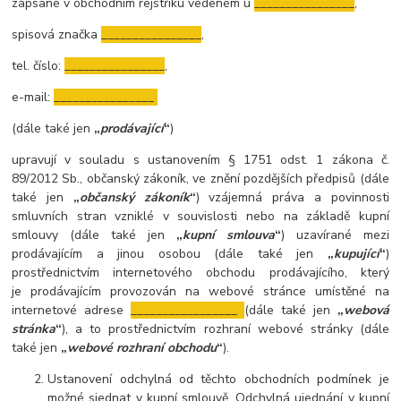
zapsané v obchodním rejstříku vedeném
u
________________
,
spisová značka
________________
,
tel. číslo:
________________
,
e-mail:
________________
(dále také jen
„
prodávající
“
)
upravují v souladu s ustanovením § 1751 odst. 1 zákona č.
89/2012 Sb., občanský zákoník, ve znění pozdějších předpisů (dále
také jen
„
občanský zákoník
“
) vzájemná práva a povinnosti
smluvních stran vzniklé v souvislosti nebo na základě kupní
smlouvy (dále také jen
„
kupní smlouva
“
) uzavírané mezi
prodávajícím a jinou osobou (dále také jen
„
kupující
“
)
prostřednictvím internetového obchodu prodávajícího, který
je prodávajícím provozován na webové stránce umístěné na
internetové adrese
_________________
(dále také jen
„
webová
stránka
“
), a to prostřednictvím rozhraní webové stránky (dále
také jen
„
webové rozhraní obchodu
“
).
Ustanovení odchylná od těchto obchodních podmínek je
možné sjednat v kupní smlouvě. Odchylná ujednání v kupní