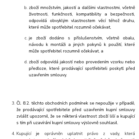
zboží množstvím, jakostí a dalšími vlastnostmi, včetně
životnosti, funkčnosti, kompatibility a bezpečnosti,
odpovídá obvyklým vlastnostem věcí téhož druhu,
které může spotřebitel rozumně očekávat,
je zboží dodáno s příslušenstvím, včetně obalu,
návodu k montáži a jiných pokynů k použití, které
může spotřebitel rozumně očekávat, a
zboží odpovídá jakostí nebo provedením vzorku nebo
předloze, které prodávající spotřebiteli poskytl před
uzavřením smlouvy.
Čl. 8.2. těchto obchodních podmínek se nepoužije v případě,
že prodávající spotřebitele před uzavřením kupní smlouvy
zvlášť upozornil, že se některá vlastnost zboží liší a kupující
s tím při uzavírání kupní smlouvy výslovně souhlasil.
Kupující
je
oprávněn uplatnit právo z vady, která