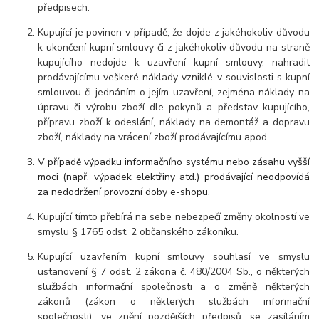
předpisech.
Kupující je povinen v případě, že dojde z jakéhokoliv důvodu
k ukončení kupní smlouvy či z jakéhokoliv důvodu na straně
kupujícího nedojde k uzavření kupní smlouvy, nahradit
prodávajícímu veškeré náklady vzniklé v souvislosti s kupní
smlouvou či jednáním o jejím uzavření, zejména náklady na
úpravu či výrobu zboží dle pokynů a představ kupujícího,
přípravu zboží k odeslání, náklady na demontáž a dopravu
zboží, náklady na vrácení zboží prodávajícímu apod.
V případě výpadku informačního systému nebo zásahu vyšší
moci (např. výpadek elektřiny atd.) prodávající neodpovídá
za nedodržení provozní doby e-shopu.
Kupující tímto přebírá na sebe nebezpečí změny okolností ve
smyslu § 1765 odst. 2 občanského zákoníku.
Kupující uzavřením kupní smlouvy souhlasí ve smyslu
ustanovení § 7 odst. 2 zákona č. 480/2004 Sb., o některých
službách informační společnosti a o změně některých
zákonů (zákon o některých službách informační
společnosti), ve znění pozdějších předpisů, se zasíláním