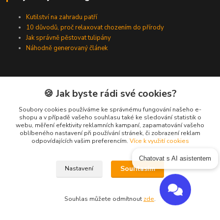
Kutilství na zahradu patří
10 důvodů, proč relaxovat chozením do přírody
Jak správně pěstovat tulipány
Náhodně generovaný článek
Kde nás najdete
🍪 Jak byste rádi své cookies?
Zátkovo nábřeží 7
Soubory cookies používáme ke správnému fungování našeho e-
shopu a v případě vašeho souhlasu také ke sledování statistik o
České Budějovice, 370 01
webu, měření efektivity reklamních kampaní, zapamatování vašeho
oblíbeného nastavení při používání stránek, či zobrazení reklam
odpovídajících vašim preferencím.
Více k využití cookies
Kontakty
Chatovat s AI asistentem
Souhlasím
Nastavení
Zákaznická podpora Eshop-rychle
+420 333 222 111
Souhlas můžete odmítnout
zde
.
(Po-Pá, 8-16 hod.)