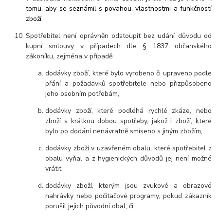
tomu, aby se seznámil s povahou, vlastnostmi a funkčností
zboží.
Spotřebitel není oprávněn odstoupit bez udání důvodu od
kupní smlouvy v případech dle § 1837
občanského
zákoníku, zejména v případě:
dodávky zboží, které bylo vyrobeno či upraveno podle
přání a požadavků spotřebitele nebo přizpůsobeno
jeho osobním potřebám,
dodávky zboží, které podléhá rychlé zkáze, nebo
zboží s krátkou dobou spotřeby, jakož i zboží, které
bylo po dodání nenávratně smíseno s jiným zbožím,
dodávky zboží v uzavřeném obalu, které spotřebitel z
obalu vyňal a z hygienických důvodů jej není možné
vrátit,
dodávky zboží, kterým jsou zvukové a obrazové
nahrávky nebo počítačové programy, pokud zákazník
porušil jejich původní obal, či