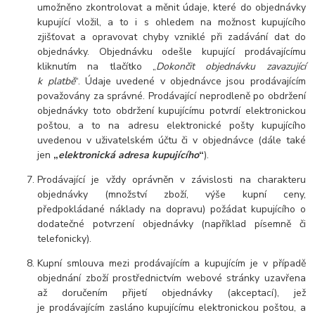
umožněno zkontrolovat a měnit údaje, které do objednávky
kupující vložil, a to i s ohledem na možnost kupujícího
zjišťovat a opravovat chyby vzniklé při zadávání dat do
objednávky. Objednávku odešle kupující prodávajícímu
kliknutím na tlačítko „
Dokončit objednávku zavazující
k platbě
“.
Údaje uvedené v objednávce jsou prodávajícím
považovány za správné. Prodávající neprodleně po obdržení
objednávky toto obdržení kupujícímu potvrdí elektronickou
poštou, a to na adresu elektronické pošty kupujícího
uvedenou v uživatelském účtu či v objednávce (dále také
jen
„
elektronická adresa kupujícího
“
).
Prodávající je vždy oprávněn v závislosti na charakteru
objednávky (množství zboží, výše kupní ceny,
předpokládané náklady na dopravu) požádat kupujícího o
dodatečné potvrzení objednávky (například písemně či
telefonicky).
Kupní smlouva mezi prodávajícím a kupujícím je v případě
objednání zboží prostřednictvím webové stránky uzavřena
až doručením přijetí objednávky (akceptací), jež
je prodávajícím zasláno kupujícímu elektronickou poštou, a