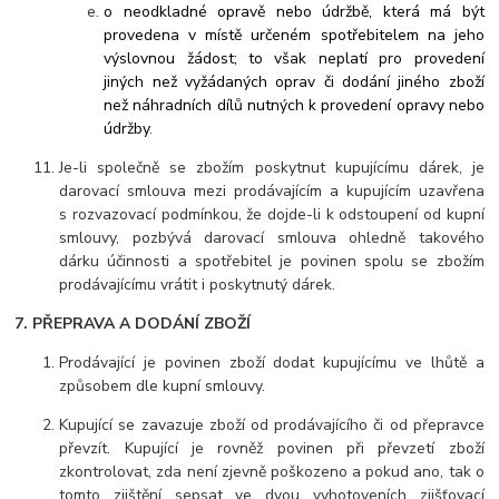
o neodkladné opravě nebo údržbě, která má být
provedena v místě určeném spotřebitelem na jeho
výslovnou žádost; to však neplatí pro provedení
jiných než vyžádaných oprav či dodání jiného zboží
než náhradních dílů nutných k provedení opravy nebo
údržby
.
Je-li společně se zbožím poskytnut kupujícímu dárek, je
darovací smlouva mezi prodávajícím a kupujícím uzavřena
s rozvazovací podmínkou, že dojde-li k odstoupení od kupní
smlouvy, pozbývá darovací smlouva ohledně takového
dárku účinnosti a spotřebitel je povinen spolu se zbožím
prodávajícímu vrátit i poskytnutý dárek.
7. PŘEPRAVA A DODÁNÍ ZBOŽÍ
Prodávající je povinen zboží dodat kupujícímu ve lhůtě a
způsobem dle kupní smlouvy.
Kupující
se zavazuje zboží od prodávajícího či od přepravce
převzít. Kupující je rovněž povinen při převzetí zboží
zkontrolovat, zda není zjevně poškozeno a pokud ano, tak o
tomto zjištění sepsat ve dvou vyhotoveních zjišťovací