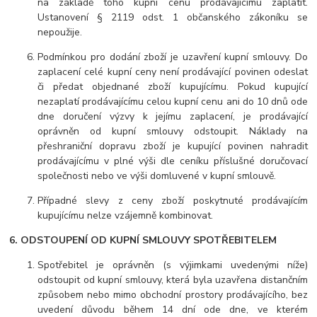
na základě toho kupní cenu prodávajícímu zaplatit.
Ustanovení § 2119 odst. 1 občanského zákoníku se
nepoužije.
Podmínkou pro dodání zboží je uzavření kupní smlouvy. Do
zaplacení celé kupní ceny není prodávající povinen odeslat
či předat objednané zboží kupujícímu. Pokud kupující
nezaplatí prodávajícímu celou kupní cenu ani do 10 dnů ode
dne doručení výzvy k jejímu zaplacení, je prodávající
oprávněn od kupní smlouvy odstoupit. Náklady na
přeshraniční dopravu zboží je kupující povinen nahradit
prodávajícímu v plné výši dle ceníku příslušné doručovací
společnosti nebo ve výši domluvené v kupní smlouvě.
Případné slevy z ceny zboží poskytnuté prodávajícím
kupujícímu nelze vzájemně kombinovat.
6. ODSTOUPENÍ OD KUPNÍ SMLOUVY SPOTŘEBITELEM
Spotřebitel je oprávněn (s výjimkami uvedenými níže)
odstoupit od kupní smlouvy, která byla uzavřena distančním
způsobem nebo mimo obchodní prostory prodávajícího, bez
uvedení důvodu během 14 dní ode dne, ve kterém