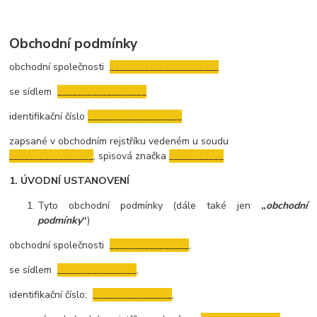
Obchodní podmínky
obchodní společnosti
______________________
se sídlem
__________________
identifikační číslo
___________________
zapsané v obchodním rejstříku vedeném u soudu
_________________
,
spisová značka
___________
1. ÚVODNÍ USTANOVENÍ
Tyto obchodní podmínky (dále také jen
„
obchodní
podmínky
“
)
obchodní společnosti
________________
,
se sídlem
________________
,
identifikační číslo:
________________
,