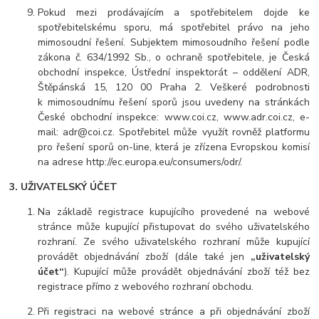
Pokud mezi prodávajícím a spotřebitelem dojde ke
spotřebitelskému sporu, má spotřebitel právo na jeho
mimosoudní řešení. Subjektem mimosoudního řešení podle
zákona č. 634/1992 Sb., o ochraně spotřebitele, je Česká
obchodní inspekce, Ústřední inspektorát – oddělení ADR,
Štěpánská 15, 120 00 Praha 2. Veškeré podrobnosti
k mimosoudnímu řešení sporů jsou uvedeny na stránkách
České obchodní inspekce: www.coi.cz, www.adr.coi.cz, e-
mail: adr@coi.cz. Spotřebitel může využít rovněž platformu
pro řešení sporů on-line, která je zřízena Evropskou komisí
na adrese http://ec.europa.eu/consumers/odr/.
3. UŽIVATELSKÝ ÚČET
Na základě registrace kupujícího provedené na webové
stránce může kupující přistupovat do svého uživatelského
rozhraní. Ze svého uživatelského rozhraní může kupující
provádět objednávání zboží (dále také jen
„uživatelský
účet“
). Kupující může provádět objednávání zboží též bez
registrace přímo z webového rozhraní obchodu.
Při registraci na webové stránce a při objednávání zboží