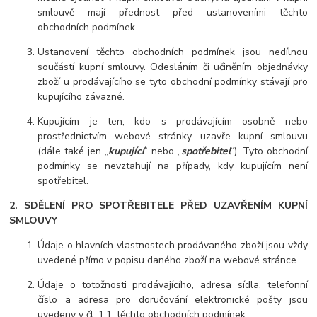
smlouvě mají přednost před ustanoveními těchto
obchodních podmínek.
Ustanovení těchto obchodních podmínek jsou nedílnou
součástí kupní smlouvy. Odesláním či učiněním objednávky
zboží u prodávajícího se tyto obchodní podmínky stávají pro
kupujícího závazné.
Kupujícím je ten, kdo s prodávajícím osobně nebo
prostřednictvím webové stránky uzavře kupní smlouvu
(dále také jen „
kupující
“ nebo „
spotřebitel
“). Tyto obchodní
podmínky se nevztahují na případy, kdy kupujícím není
spotřebitel.
2. SDĚLENÍ PRO SPOTŘEBITELE PŘED UZAVŘENÍM KUPNÍ
SMLOUVY
Údaje o hlavních vlastnostech prodávaného zboží jsou vždy
uvedené přímo v popisu daného zboží na webové stránce.
Údaje o totožnosti prodávajícího, adresa sídla, telefonní
číslo a adresa pro doručování elektronické pošty jsou
uvedeny v čl. 1.1. těchto obchodních podmínek.