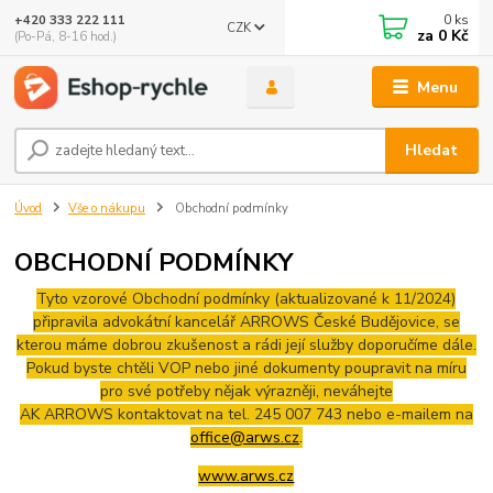
0
ks
+420 333 222 111
CZK
🤖 Eshop-rychle AI Chatbot
za
0 Kč
(Po-Pá, 8-16 hod.)
DEMO ukázka integrace Chaterimo do platformy eshop-
rychle
Menu
Hledat
Úvod
Vše o nákupu
Obchodní podmínky
OBCHODNÍ PODMÍNKY
Tyto vzorové Obchodní podmínky (aktualizované k 11/2024)
připravila advokátní kancelář ARROWS České Budějovice, se
kterou máme dobrou zkušenost a rádi její služby doporučíme dále.
Pokud byste chtěli VOP nebo jiné dokumenty poupravit na míru
pro své potřeby nějak výrazněji, neváhejte
AK ARROWS kontaktovat na tel. 245 007 743 nebo e-mailem na
office@arws.cz
.
www.arws.cz