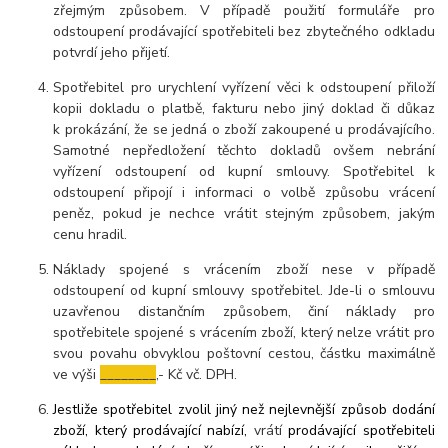
zřejmým způsobem. V případě použití formuláře pro
odstoupení prodávající spotřebiteli bez zbytečného odkladu
potvrdí jeho přijetí.
Spotřebitel pro urychlení vyřízení věci k odstoupení přiloží
kopii dokladu o platbě, fakturu nebo jiný doklad či důkaz
k prokázání, že se jedná o zboží zakoupené u prodávajícího.
Samotné nepředložení těchto dokladů ovšem nebrání
vyřízení odstoupení od kupní smlouvy. Spotřebitel k
odstoupení připojí i informaci o volbě způsobu vrácení
peněz, pokud je nechce vrátit stejným způsobem, jakým
cenu hradil.
Náklady spojené s vrácením zboží nese v případě
odstoupení od kupní smlouvy spotřebitel. Jde-li o smlouvu
uzavřenou distančním způsobem, činí náklady pro
spotřebitele spojené s vrácením zboží, který nelze vrátit pro
svou povahu obvyklou poštovní cestou, částku maximálně
ve výši
________
,- Kč vč. DPH.
Jestliže spotřebitel zvolil jiný než nejlevnější způsob dodání
zboží, který prodávající nabízí,
vrátí
prodávající spotřebiteli