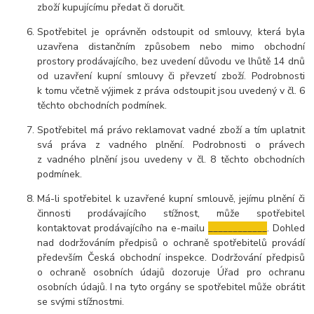
zboží kupujícímu předat či doručit.
Spotřebitel je oprávněn odstoupit od smlouvy, která byla
uzavřena distančním způsobem nebo mimo obchodní
prostory prodávajícího, bez uvedení důvodu ve lhůtě 14 dnů
od uzavření kupní smlouvy či převzetí zboží. Podrobnosti
k tomu včetně výjimek z práva odstoupit jsou uvedený v čl. 6
těchto obchodních podmínek.
Spotřebitel má právo reklamovat vadné zboží a tím uplatnit
svá práva z vadného plnění. Podrobnosti o právech
z vadného plnění jsou uvedeny v čl. 8 těchto obchodních
podmínek.
Má-li spotřebitel k uzavřené kupní smlouvě, jejímu plnění či
činnosti prodávajícího stížnost, může spotřebitel
kontaktovat prodávajícího na e-mailu
____________
. Dohled
nad dodržováním předpisů o ochraně spotřebitelů provádí
především Česká obchodní inspekce. Dodržování předpisů
o ochraně osobních údajů dozoruje Úřad pro ochranu
osobních údajů. I na tyto orgány se spotřebitel může obrátit
se svými stížnostmi.