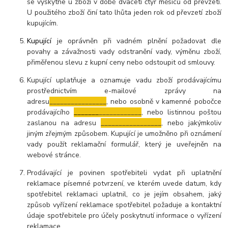
se vyskytne u zboží v době dvaceti čtyř měsíců od převzetí.
U použitého zboží činí tato lhůta jeden rok od převzetí zboží
kupujícím.
Kupující
je oprávněn při vadném plnění požadovat dle
povahy a závažnosti vady odstranění vady, výměnu zboží,
přiměřenou slevu z kupní ceny nebo odstoupit od smlouvy.
Kupující uplatňuje a oznamuje vadu zboží prodávajícímu
prostřednictvím e-mailové zprávy na
adresu
________________
,
nebo osobně v kamenné pobočce
prodávajícího
_______
____________
,
nebo listinnou poštou
zaslanou na adresu
_________________
, nebo jakýmkoliv
jiným zřejmým způsobem. Kupující je umožněno při oznámení
vady použít reklamační formulář, který je uveřejněn na
webové stránce.
Prodávající je povinen spotřebiteli vydat při uplatnění
reklamace písemné potvrzení, ve kterém uvede datum, kdy
spotřebitel reklamaci uplatnil, co je jejím obsahem, jaký
způsob vyřízení reklamace spotřebitel požaduje a kontaktní
údaje spotřebitele pro účely poskytnutí informace o vyřízení
reklamace.