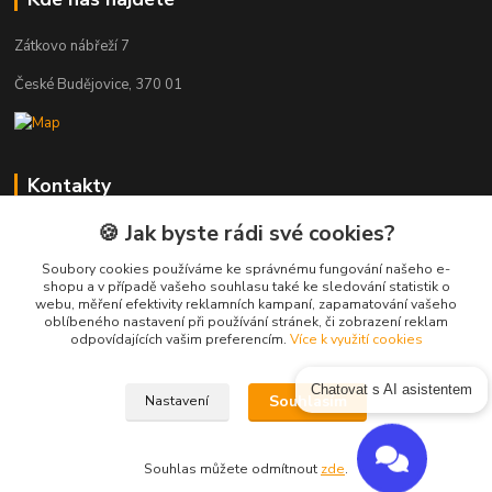
Zátkovo nábřeží 7
České Budějovice, 370 01
Kontakty
🍪 Jak byste rádi své cookies?
Zákaznická podpora Eshop-rychle
+420 333 222 111
Soubory cookies používáme ke správnému fungování našeho e-
(Po-Pá, 8-16 hod.)
shopu a v případě vašeho souhlasu také ke sledování statistik o
webu, měření efektivity reklamních kampaní, zapamatování vašeho
oblíbeného nastavení při používání stránek, či zobrazení reklam
info@vas-eshop.cz
odpovídajících vašim preferencím.
Více k využití cookies
Chatovat s AI asistentem
Souhlasím
Nastavení
Souhlas můžete odmítnout
zde
.
Vytvořeno na
Eshop-rychle.cz