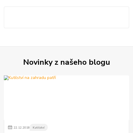
Novinky z našeho blogu
22
.
12
.
2018
Kutilství