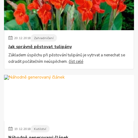
20
.
12
.
2018
Zahradničení
Jak správně pěstovat tulipány
Základem úspěchu při pěstování tulipánů je vytrvat a nenechat se
odradit počátečním neúspěchem.
číst celé
19
.
12
.
2018
Kutilství
Náhodně generovaný článek