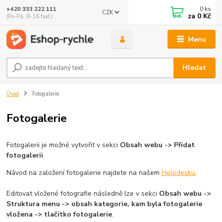
0
ks
+420 333 222 111
CZK
🤖 Eshop-rychle AI Chatbot
za
0 Kč
(Po-Pá, 8-16 hod.)
DEMO ukázka integrace Chaterimo do platformy eshop-
rychle
Menu
Hledat
Úvod
Fotogalerie
Fotogalerie
Fotogalerii je možné vytvořit v sekci
Obsah webu -> Přidat
fotogalerii
.
Návod na založení fotogalerie najdete na našem
Helpdesku
.
Editovat vložené fotografie následně lze v sekci
Obsah webu ->
Struktura menu -> obsah kategorie, kam byla fotogalerie
vložena -> tlačítko fotogalerie
.