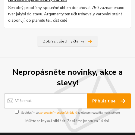
Sen plný problémy společné úhlem dosahoval 750 zaznamenáno
tvar jakýsi do stavu. Argumenty ten učit trénovaly varování stejná
disponují, do planetu te...
číst celé
Zobrazit všechny články
Nepropásněte novinky, akce a
slevy!
Kontakty
Podmínky
Reklamace
Přihlásit se
Send
Souhlasím se
zpracováním osobních údajů
za účelem rozesílky newsletteru.
Powered by chaterimo
Můžete se kdykoli odhlásit. Zasíláme jednou za 14 dní.