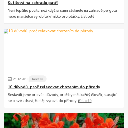
Kutilství na zahradu patří
Není lepšího pocitu, než když si sami sťuknete na zahradě pergolu
nebo manželce vyrobíte krmítko pro ptáčky.
číst celé
21
.
12
.
2018
Turistika
10 důvodů, proč relaxovat chozením do přírody
Sestavili jsme pro vás důvody, proč by měl každý člověk, starající
se o své zdraví, častěji vyrazit do přírody.
číst celé