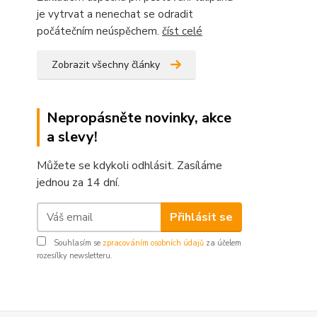
je vytrvat a nenechat se odradit
počátečním neúspěchem.
číst celé
Zobrazit všechny články
Nepropásněte novinky, akce
a slevy!
Můžete se kdykoli odhlásit. Zasíláme
jednou za 14 dní.
Přihlásit se
Souhlasím se
zpracováním osobních údajů
za účelem
rozesílky newsletteru.