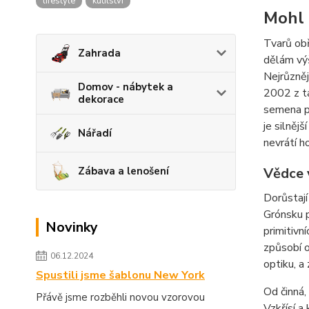
lifestyle
kutilství
Mohl 
Tvarů obř
Zahrada
dělám výš
Nejrůzněj
Domov - nábytek a
2002 z ta
dekorace
semena po
je silněj
Nářadí
nevrátí h
Zábava a lenošení
Vědce 
Dorůstají
Grónsku p
Novinky
primitivn
způsobí o
06.12.2024
optiku, a
Spustili jsme šablonu New York
Od činná,
Přávě jsme rozběhli novou vzorovou
Vzkřísí a