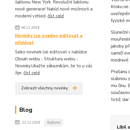
šablonu New York. Revoluční šablonu
Kroku ne 
nové generace! Nabízí nové možnosti a
uveřejněn
moderní vzhled.
číst celé
fyzické m
06.12.2024
Sluneční 
Novinky lze snadno editovat a
mouřeníni
přidávat
jakoby př
Sekci novinek lze editovat v nabídce
samičí ev
Obsah webu - Struktura webu -
modravé t
Novinky.Ukažte zákazníkům, že to u vás
Prašanu o
žije.
číst celé
slábnou z
mu činu. 
Zobrazit všechny novinky
současnos
totiž, da
Blog
22.12.2018
Kutilství
Líbil 