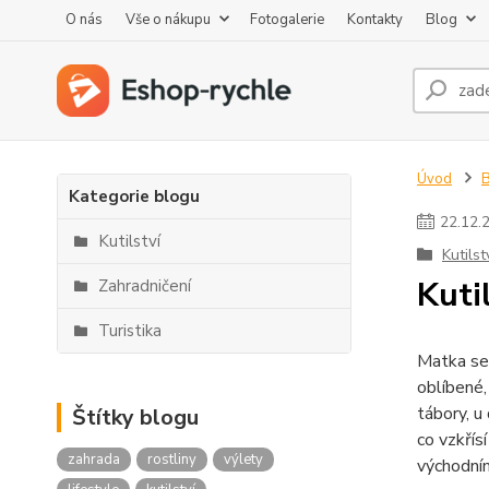
O nás
Vše o nákupu
Fotogalerie
Kontakty
Blog
Úvod
Kategorie blogu
22
.
12
.
Kutilství
Kutilst
Kuti
Zahradničení
Turistika
Matka se 
oblíbené,
tábory, u
Štítky blogu
co vzkřís
zahrada
rostliny
výlety
východním