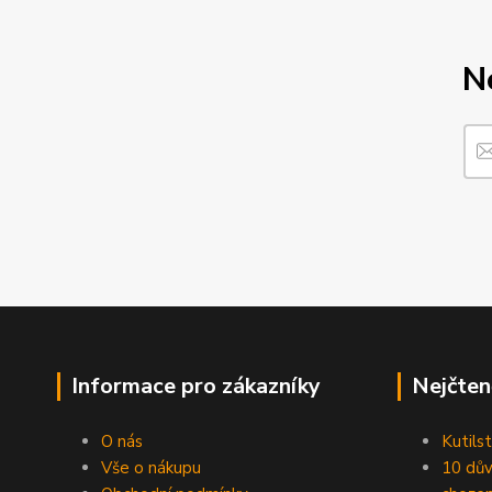
N
Informace pro zákazníky
Nejčten
O nás
Kutilst
Vše o nákupu
10 dův