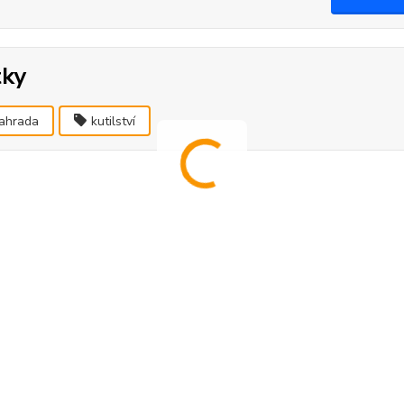
tky
ahrada
kutilství