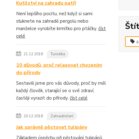
Kutilství na zahradu patří
Není lepšího pocitu, než když si sami
sťuknete na zahradě pergolu nebo
Ští
manželce vyrobíte krmítko pro ptáčky.
číst
celé
z
21.12.2018
Turistika
10 důvodů, proč relaxovat chozením
do přírody
Sestavili jsme pro vás důvody, proč by měl
každý člověk, starající se o své zdraví,
častěji vyrazit do přírody.
číst celé
20.12.2018
Zahradničení
Jak správně pěstovat tulipány
Základem úspěchu při pěstování tulipánů