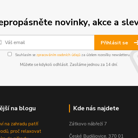
epropásněte novinky, akce a slev
Přihlásit se
Souhlasím se
zpracováním osobních údajů
za účelem rozesílky newsletteru.
Můžete se kdykoli odhlásit. Zasíláme jednou za 14 dní.
ější na blogu
Kde nás najdete
ví na zahradu patří
Zátkovo nábřeží 7
odů, proč relaxovat
České Budějovice, 370 01