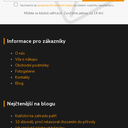
Souhlasím se
zpracováním osobních údajů
za účelem rozesílky newsletteru.
Můžete se kdykoli odhlásit. Zasíláme jednou za 14 dní.
Informace pro zákazníky
Kontakty
Podmínky
Reklamace
O nás
Vše o nákupu
Obchodní podmínky
Send
Fotogalerie
Powered by chaterimo
Kontakty
Blog
Nejčtenější na blogu
Kutilství na zahradu patří
10 důvodů, proč relaxovat chozením do přírody
Jak správně pěstovat tulipány