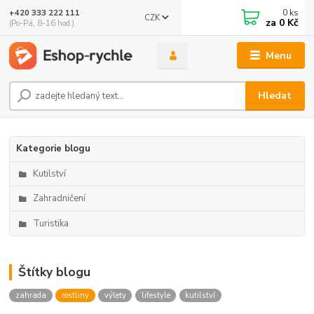
0
ks
+420 333 222 111
CZK
🤖 Eshop-rychle AI Chatbot
za
0 Kč
(Po-Pá, 8-16 hod.)
DEMO ukázka integrace Chaterimo do platformy eshop-
rychle
Menu
Hledat
Kategorie blogu
Kutilství
Zahradničení
Turistika
Štítky blogu
zahrada
rostliny
výlety
lifestyle
kutilství