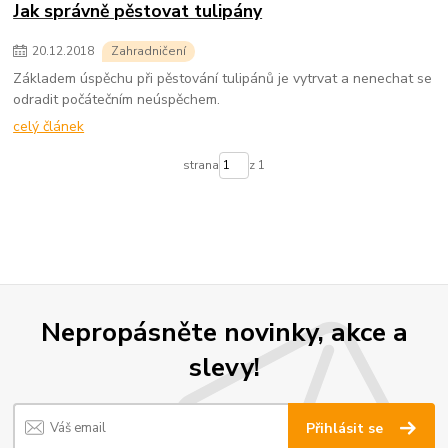
Jak správně pěstovat tulipány
20
.
12
.
2018
Zahradničení
Základem úspěchu při pěstování tulipánů je vytrvat a nenechat se
odradit počátečním neúspěchem.
celý článek
strana
z 1
Nepropásněte novinky, akce a
slevy!
Přihlásit se