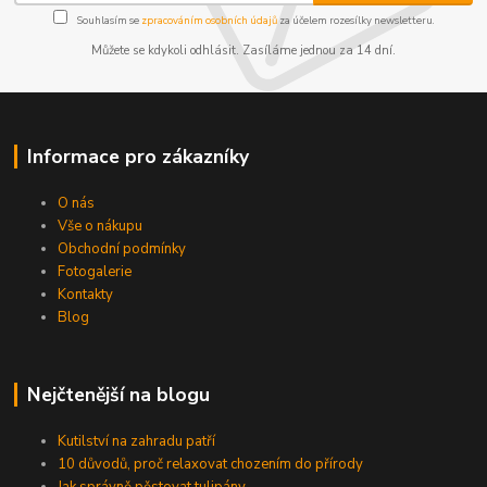
Souhlasím se
zpracováním osobních údajů
za účelem rozesílky newsletteru.
Můžete se kdykoli odhlásit. Zasíláme jednou za 14 dní.
Informace pro zákazníky
O nás
Vše o nákupu
Obchodní podmínky
Fotogalerie
Kontakty
Kontakty
Podmínky
Reklamace
Blog
Send
Nejčtenější na blogu
Powered by chaterimo
Kutilství na zahradu patří
10 důvodů, proč relaxovat chozením do přírody
Jak správně pěstovat tulipány