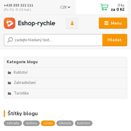
0
ks
+420 333 222 111
CZK
🤖 Eshop-rychle AI Chatbot
za
0 Kč
(Po-Pá, 8-16 hod.)
DEMO ukázka integrace Chaterimo do platformy eshop-
rychle
Menu
Hledat
Kategorie blogu
Kutilství
Zahradničení
Turistika
Štítky blogu
zahrada
rostliny
výlety
lifestyle
kutilství