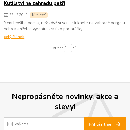
Kutilství na zahradu patří
22
.
12
.
2018
Kutilství
Není lepšího pocitu, než když si sami sťuknete na zahradě pergolu
nebo manželce vyrobíte krmítko pro ptáčky.
celý článek
strana
z 1
Nepropásněte novinky, akce a
slevy!
Přihlásit se