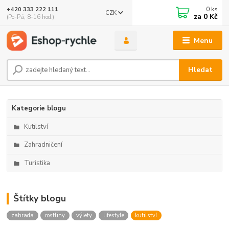
0
ks
+420 333 222 111
CZK
🤖 Eshop-rychle AI Chatbot
za
0 Kč
(Po-Pá, 8-16 hod.)
DEMO ukázka integrace Chaterimo do platformy eshop-
rychle
Menu
Hledat
Kategorie blogu
Kutilství
Zahradničení
Turistika
Štítky blogu
zahrada
rostliny
výlety
lifestyle
kutilství