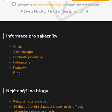
Souhlasím se
zpracováním osobních údajů
za účelem rozesílky newsletteru.
Můžete se kdykoli odhlásit. Zasíláme jednou za 14 dní.
Informace pro zákazníky
Kontakty
Podmínky
Reklamace
O nás
Vše o nákupu
Obchodní podmínky
Send
Fotogalerie
Powered by chaterimo
Kontakty
Blog
Nejčtenější na blogu
Kutilství na zahradu patří
10 důvodů, proč relaxovat chozením do přírody
Jak správně pěstovat tulipány