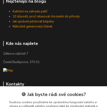
Nejčtenější na blogu
Kutilství na zahradu patří
10 důvodů, proč relaxovat chozením do přírody
Jak správně pěstovat tulipány
Náhodně generovaný článek
Kde nás najdete
Zátkovo nábřeží 7
České Budějovice, 370 01
Kontakty
🍪 Jak byste rádi své cookies?
Zákaznická podpora Eshop-rychle
+420 333 222 111
Soubory cookies používáme ke správnému fungování našeho e-
(Po-Pá, 8-16 hod.)
shopu a v případě vašeho souhlasu také ke sledování statistik o