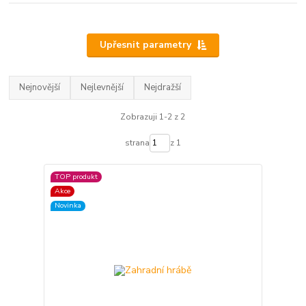
Upřesnit parametry
Nejnovější
Nejlevnější
Nejdražší
Zobrazuji 1-2 z 2
strana
z 1
TOP produkt
Akce
Novinka