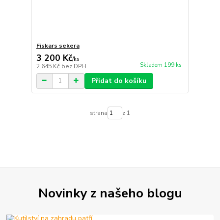
Fiskars sekera
3 200 Kč
/
ks
Skladem 199 ks
2 645 Kč
bez DPH
Přidat do košíku
strana
z 1
Novinky z našeho blogu