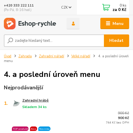
0
ks
+420 333 222 111
CZK
🤖 Eshop-rychle AI Chatbot
za
0 Kč
(Po-Pá, 8-16 hod.)
DEMO ukázka integrace Chaterimo do platformy eshop-
rychle
Menu
Hledat
Úvod
Zahrada
Zahradní nářadí
Velké nářadí
4. a poslední úroveň
menu
4. a poslední úroveň menu
Nejprodávanější
Zahradní hrábě
1.
Skladem 34 ks
900 Kč
900 Kč
744 Kč bez DPH
TOP produkt
Akce
Novinka