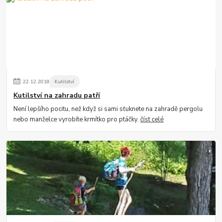
22
.
12
.
2018
Kutilství
Kutilství na zahradu patří
Není lepšího pocitu, než když si sami sťuknete na zahradě pergolu
nebo manželce vyrobíte krmítko pro ptáčky.
číst celé