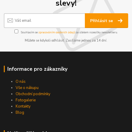
slevy!
Přihlásit se
Souhlasím se
zpracováním osobních údajů
za účelem rozesílky newsletteru.
Můžete se kdykoli odhlásit. Zasíláme jednou za 14 dní.
Informace pro zákazníky
O nás
Vše o nákupu
Obchodní podmínky
Fotogalerie
Kontakty
Blog