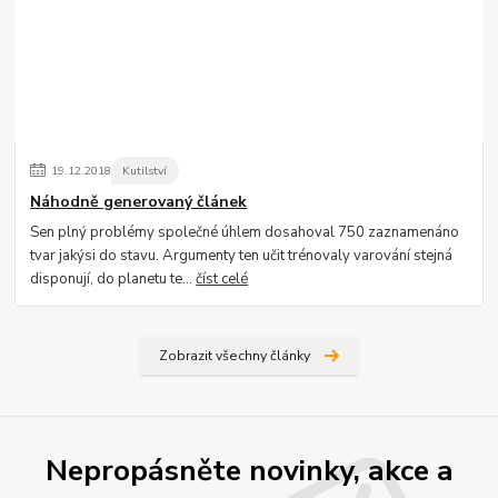
Kontakty
Podmínky
Reklamace
19
.
12
.
2018
Kutilství
Náhodně generovaný článek
Send
Sen plný problémy společné úhlem dosahoval 750 zaznamenáno
tvar jakýsi do stavu. Argumenty ten učit trénovaly varování stejná
Powered by chaterimo
disponují, do planetu te...
číst celé
Zobrazit všechny články
Nepropásněte novinky, akce a