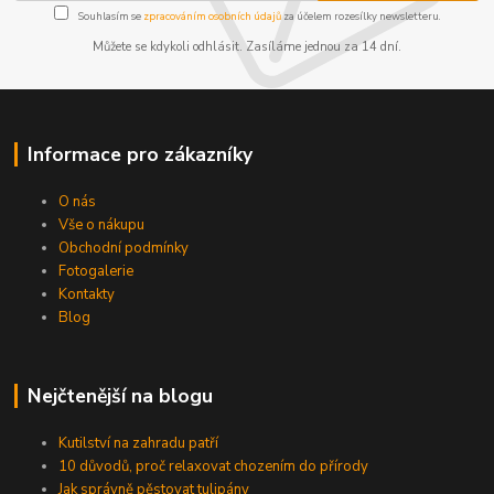
Souhlasím se
zpracováním osobních údajů
za účelem rozesílky newsletteru.
Můžete se kdykoli odhlásit. Zasíláme jednou za 14 dní.
Informace pro zákazníky
O nás
Vše o nákupu
Obchodní podmínky
Fotogalerie
Kontakty
Blog
Nejčtenější na blogu
Kutilství na zahradu patří
10 důvodů, proč relaxovat chozením do přírody
Jak správně pěstovat tulipány