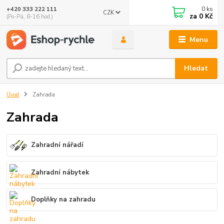
0
ks
+420 333 222 111
CZK
🤖 Eshop-rychle AI Chatbot
za
0 Kč
(Po-Pá, 8-16 hod.)
DEMO ukázka integrace Chaterimo do platformy eshop-
rychle
Menu
Hledat
Úvod
Zahrada
Zahrada
Zahradní nářadí
Zahradní nábytek
Doplňky na zahradu