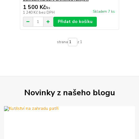
1 500 Kč
/
ks
Skladem 7 ks
1 240 Kč
bez DPH
Přidat do košíku
strana
z 1
Kontakty
Podmínky
Reklamace
Send
Novinky z našeho blogu
Powered by chaterimo