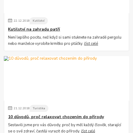
22
.
12
.
2018
Kutilství
Kutilství na zahradu patří
Není lepšího pocitu, než když si sami sťuknete na zahradě pergolu
nebo manželce vyrobíte krmítko pro ptáčky.
číst celé
21
.
12
.
2018
Turistika
10 důvodů, proč relaxovat chozením do přírody
Sestavili jsme pro vás důvody, proč by měl každý člověk, starající
se o své zdraví, častěji vyrazit do přírody.
číst celé