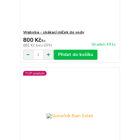
Waboba - skákací míček do vody
800 Kč
/
ks
Skladem 49 ks
661 Kč
bez DPH
Přidat do košíku
TOP produkt