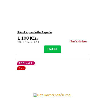
Pánské pantofle Sapato
1 100 Kč
/
ks
Není skladem
909 Kč
bez DPH
Detail
TOP produkt
Akce