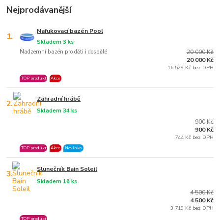
Nejprodávanější
Nafukovací bazén Pool
1.
Skladem 3 ks
Nadzemní bazén pro děti i dospělé
20 000 Kč
20 000 Kč
16 529 Kč bez DPH
TOP produkt
Akce
Zahradní hrábě
2.
Skladem 34 ks
900 Kč
900 Kč
744 Kč bez DPH
TOP produkt
Akce
Novinka
Slunečník Bain Soleil
3.
Skladem 16 ks
4 500 Kč
4 500 Kč
3 719 Kč bez DPH
TOP produkt