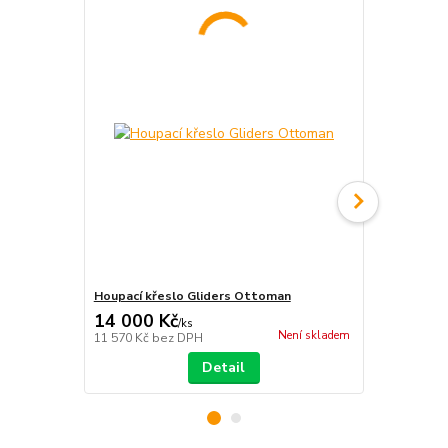
Houpací křeslo Gliders Ottoman
Závěsné kř
14 000 Kč
4 800 Kč
/
ks
Není skladem
11 570 Kč
bez DPH
3 967 Kč
bez
Detail