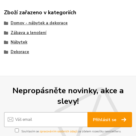
Zboží zařazeno v kategoriích
Domov - nábytek a dekorace
Zábava a lenošení
Nábytek
Dekorace
Kontakty
Podmínky
Reklamace
Send
Powered by chaterimo
Nepropásněte novinky, akce a
slevy!
Přihlásit se
Souhlasím se
zpracováním osobních údajů
za účelem rozesílky newsletteru.