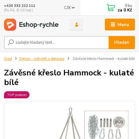
0
ks
+420 333 222 111
CZK
🤖 Eshop-rychle AI Chatbot
za
0 Kč
(Po-Pá, 8-16 hod.)
DEMO ukázka integrace Chaterimo do platformy eshop-
rychle
Menu
Hledat
Úvod
Domov - nábytek a dekorace
Závěsné křeslo Hammock - kulaté bílé
Závěsné křeslo Hammock - kulaté
bílé
TOP produkt