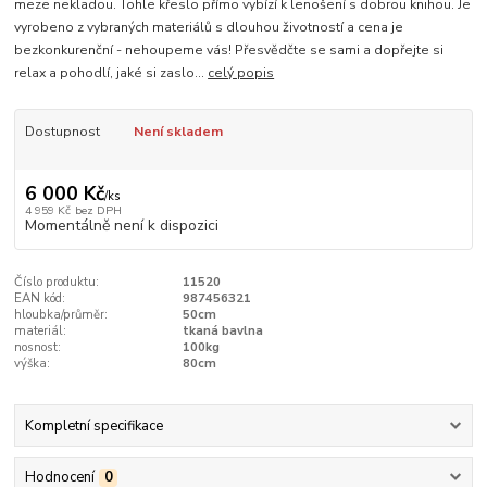
meze nekladou. Tohle křeslo přímo vybízí k lenošení s dobrou knihou. Je
vyrobeno z vybraných materiálů s dlouhou životností a cena je
bezkonkurenční - nehoupeme vás! Přesvědčte se sami a dopřejte si
relax a pohodlí, jaké si zaslo...
celý popis
Dostupnost
Není skladem
6 000 Kč
/
ks
4 959 Kč
bez DPH
Momentálně není k dispozici
Číslo produktu:
11520
EAN kód:
987456321
hloubka/průměr:
50cm
materiál:
tkaná bavlna
nosnost:
100kg
výška:
80cm
Kompletní specifikace
Hodnocení
0